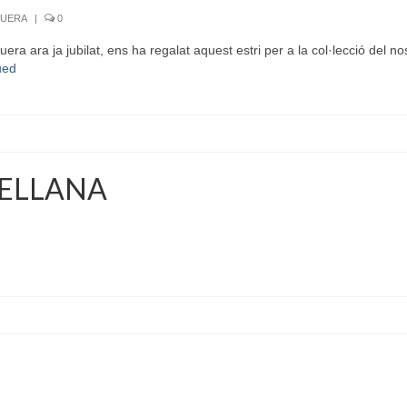
GUERA
|
0
a ara ja jubilat, ens ha regalat aquest estri per a la col·lecció del nos
ued
CELLANA