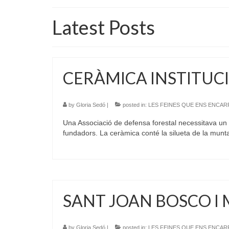
Latest Posts
CERÀMICA INSTITUC
by
Gloria Sedó
|
posted in:
LES FEINES QUE ENS ENCA
Una Associació de defensa forestal necessitava un p
fundadors. La ceràmica conté la silueta de la mu
SANT JOAN BOSCO I 
by
Gloria Sedó
|
posted in:
LES FEINES QUE ENS ENCA