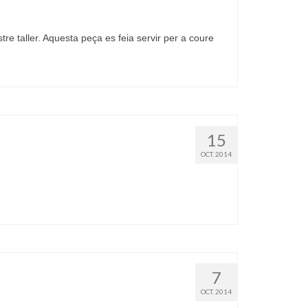
tre taller. Aquesta peça es feia servir per a coure
15
OCT. 2014
7
OCT. 2014