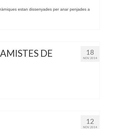
eràmiques estan dissenyades per anar penjades a
RAMISTES DE
18
NOV. 2014
12
NOV. 2014