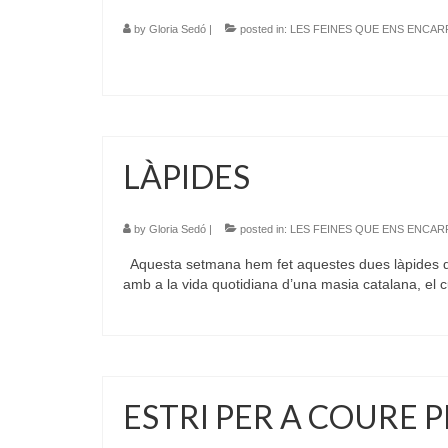
by
Gloria Sedó
|
posted in:
LES FEINES QUE ENS ENCA
LÀPIDES
by
Gloria Sedó
|
posted in:
LES FEINES QUE ENS ENCA
Aquesta setmana hem fet aquestes dues làpides de 
amb a la vida quotidiana d’una masia catalana, el c
ESTRI PER A COURE 