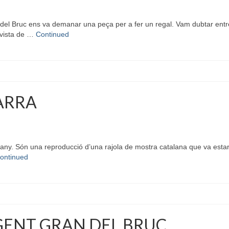
l Bruc ens va demanar una peça per a fer un regal. Vam dubtar entre l
 vista de …
Continued
ARRA
ny. Són una reproducció d’una rajola de mostra catalana que va estar 
ontinued
 GENT GRAN DEL BRUC