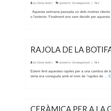
by
Gloria Sedó
|
posted in:
Uncategorized
|
0
Aquesta setmana passada un dels nostres clients de
o l’exterior. Finalment ens vam decidir per aquesta
RAJOLA DE LA BOTIF
by
Gloria Sedó
|
posted in:
Uncategorized
|
0
Estem fent aquestes rajoles per a una cambra de ba
sèrie era coneguda amb el nom de “rajoles de …
C
CERÀMICA PER A LA