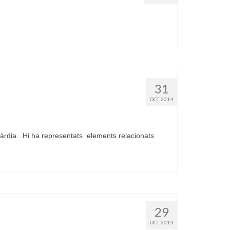
31
OCT. 2014
àrdia. Hi ha representats elements relacionats
29
OCT. 2014