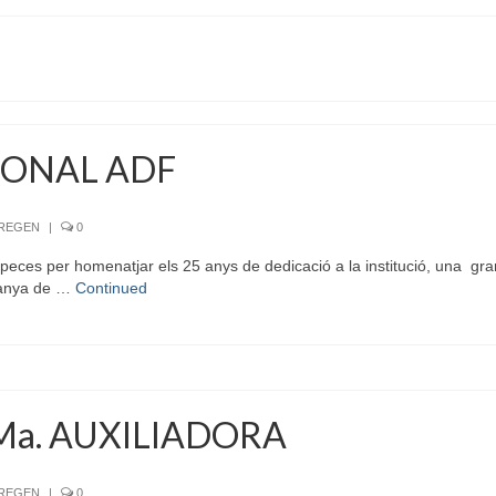
IONAL ADF
RREGEN
|
0
eces per homenatjar els 25 anys de dedicació a la institució, una gran 
ntanya de …
Continued
Ma. AUXILIADORA
RREGEN
|
0