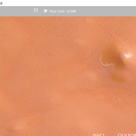
d
Your Cart
-
0,00
€
INICI
QUI SO