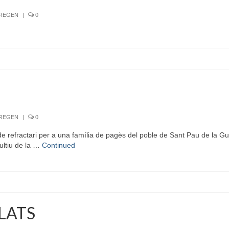
RREGEN
|
0
RREGEN
|
0
refractari per a una família de pagès del poble de Sant Pau de la Gu
ultiu de la …
Continued
PLATS