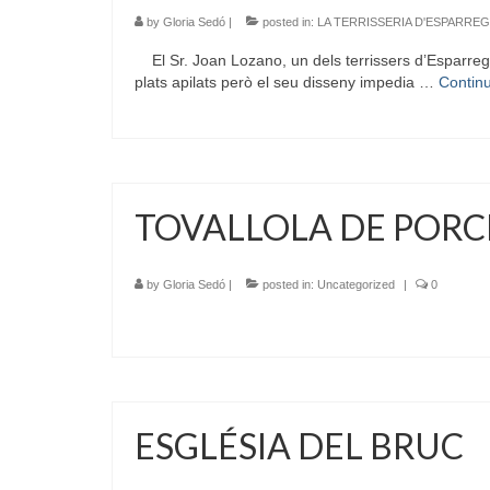
by
Gloria Sedó
|
posted in:
LA TERRISSERIA D'ESPARRE
El Sr. Joan Lozano, un dels terrissers d’Esparreguer
plats apilats però el seu disseny impedia …
Contin
TOVALLOLA DE POR
by
Gloria Sedó
|
posted in:
Uncategorized
|
0
ESGLÉSIA DEL BRUC