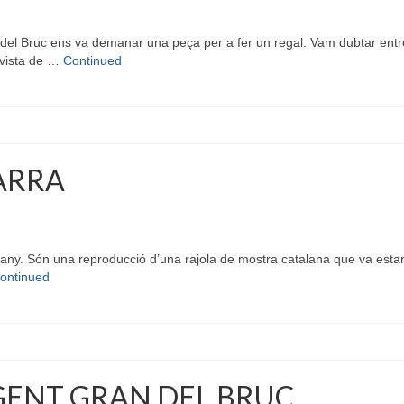
l Bruc ens va demanar una peça per a fer un regal. Vam dubtar entre l
 vista de …
Continued
ARRA
ny. Són una reproducció d’una rajola de mostra catalana que va estar 
ontinued
 GENT GRAN DEL BRUC