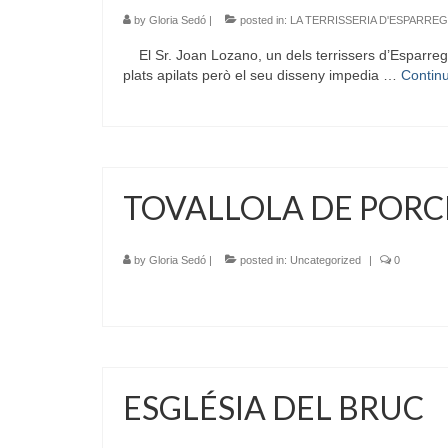
by
Gloria Sedó
|
posted in:
LA TERRISSERIA D'ESPARRE
El Sr. Joan Lozano, un dels terrissers d’Esparreguer
plats apilats però el seu disseny impedia …
Contin
TOVALLOLA DE POR
by
Gloria Sedó
|
posted in:
Uncategorized
|
0
ESGLÉSIA DEL BRUC