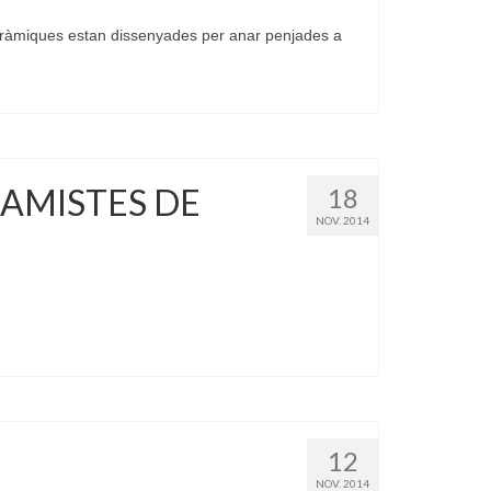
eràmiques estan dissenyades per anar penjades a
RAMISTES DE
18
NOV. 2014
12
NOV. 2014