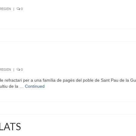
RREGEN
|
0
RREGEN
|
0
refractari per a una família de pagès del poble de Sant Pau de la Gu
ultiu de la …
Continued
PLATS