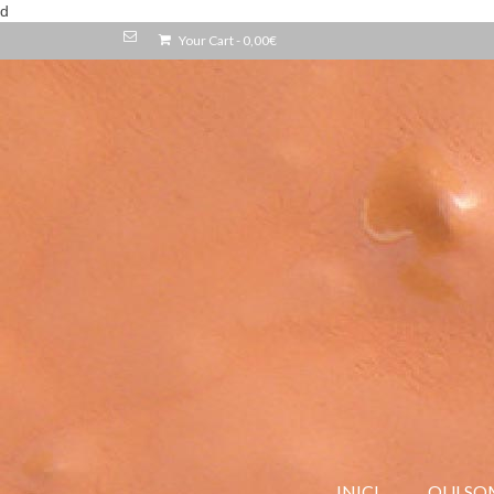
d
Your Cart
-
0,00
€
INICI
QUI SO