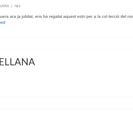
GUERA
|
0
a ara ja jubilat, ens ha regalat aquest estri per a la col·lecció del nos
ued
CELLANA