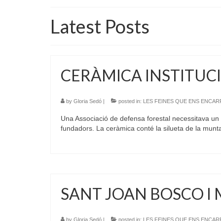
Latest Posts
CERÀMICA INSTITUC
by
Gloria Sedó
|
posted in:
LES FEINES QUE ENS ENCA
Una Associació de defensa forestal necessitava un p
fundadors. La ceràmica conté la silueta de la mu
SANT JOAN BOSCO I 
by
Gloria Sedó
|
posted in:
LES FEINES QUE ENS ENCA