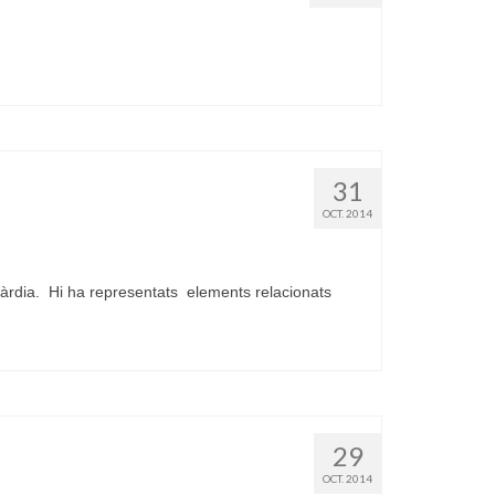
31
OCT. 2014
àrdia. Hi ha representats elements relacionats
29
OCT. 2014