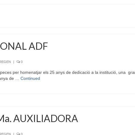
IONAL ADF
RREGEN
|
0
eces per homenatjar els 25 anys de dedicació a la institució, una gran 
ntanya de …
Continued
Ma. AUXILIADORA
RREGEN
|
0