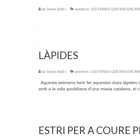
by
Gloria Sedó
|
posted in:
LES FEINES QUE ENS ENCA
LÀPIDES
by
Gloria Sedó
|
posted in:
LES FEINES QUE ENS ENCA
Aquesta setmana hem fet aquestes dues làpides de 
amb a la vida quotidiana d’una masia catalana, el c
ESTRI PER A COURE 