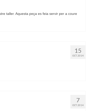
tre taller. Aquesta peça es feia servir per a coure
15
OCT. 2014
7
OCT. 2014