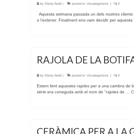
by
Gloria Sedó
|
posted in:
Uncategorized
|
0
Aquesta setmana passada un dels nostres clients de
o l’exterior. Finalment ens vam decidir per aquesta
RAJOLA DE LA BOTIF
by
Gloria Sedó
|
posted in:
Uncategorized
|
0
Estem fent aquestes rajoles per a una cambra de ba
sèrie era coneguda amb el nom de “rajoles de …
C
CERÀMICA PER A LA