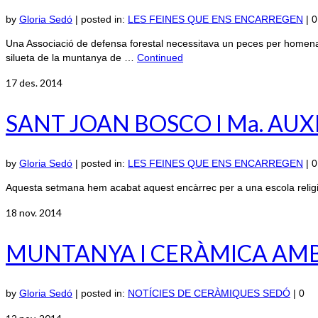
by
Gloria Sedó
|
posted in:
LES FEINES QUE ENS ENCARREGEN
|
0
Una Associació de defensa forestal necessitava un peces per homenatja
silueta de la muntanya de …
Continued
17
des. 2014
SANT JOAN BOSCO I Ma. AU
by
Gloria Sedó
|
posted in:
LES FEINES QUE ENS ENCARREGEN
|
0
Aquesta setmana hem acabat aquest encàrrec per a una escola religi
18
nov. 2014
MUNTANYA I CERÀMICA AMB 
by
Gloria Sedó
|
posted in:
NOTÍCIES DE CERÀMIQUES SEDÓ
|
0