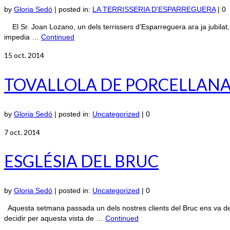
by
Gloria Sedó
|
posted in:
LA TERRISSERIA D'ESPARREGUERA
|
0
El Sr. Joan Lozano, un dels terrissers d’Esparreguera ara ja jubilat, e
impedia …
Continued
15
oct. 2014
TOVALLOLA DE PORCELLAN
by
Gloria Sedó
|
posted in:
Uncategorized
|
0
7
oct. 2014
ESGLÉSIA DEL BRUC
by
Gloria Sedó
|
posted in:
Uncategorized
|
0
Aquesta setmana passada un dels nostres clients del Bruc ens va dema
decidir per aquesta vista de …
Continued