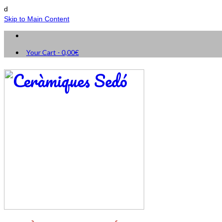
d
Skip to Main Content
Your Cart
-
0,00
€