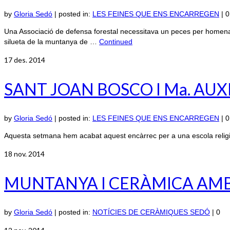
by
Gloria Sedó
|
posted in:
LES FEINES QUE ENS ENCARREGEN
|
0
Una Associació de defensa forestal necessitava un peces per homenatja
silueta de la muntanya de …
Continued
17
des. 2014
SANT JOAN BOSCO I Ma. AU
by
Gloria Sedó
|
posted in:
LES FEINES QUE ENS ENCARREGEN
|
0
Aquesta setmana hem acabat aquest encàrrec per a una escola religi
18
nov. 2014
MUNTANYA I CERÀMICA AMB 
by
Gloria Sedó
|
posted in:
NOTÍCIES DE CERÀMIQUES SEDÓ
|
0