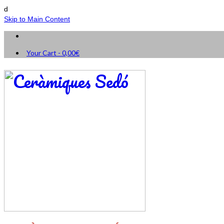
d
Skip to Main Content
Your Cart
-
0,00
€