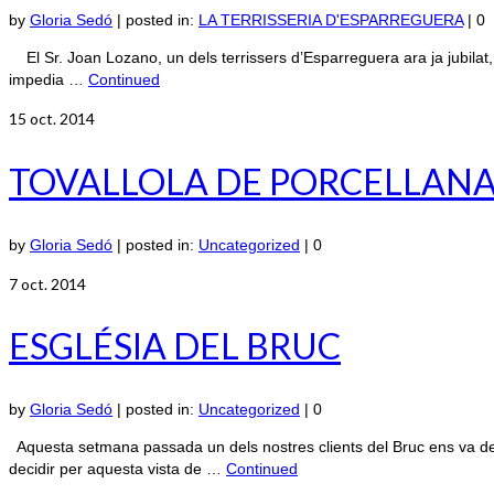
by
Gloria Sedó
|
posted in:
LA TERRISSERIA D'ESPARREGUERA
|
0
El Sr. Joan Lozano, un dels terrissers d’Esparreguera ara ja jubilat, e
impedia …
Continued
15
oct. 2014
TOVALLOLA DE PORCELLAN
by
Gloria Sedó
|
posted in:
Uncategorized
|
0
7
oct. 2014
ESGLÉSIA DEL BRUC
by
Gloria Sedó
|
posted in:
Uncategorized
|
0
Aquesta setmana passada un dels nostres clients del Bruc ens va dema
decidir per aquesta vista de …
Continued