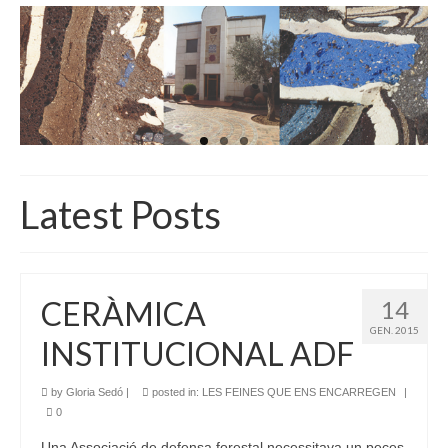
INICI
QUI SOM
GALERIA D’IMATGES
ACTUALITAT
BOTIGA
Latest Posts
CONTACTE
CERÀMICA
14
GEN. 2015
INSTITUCIONAL ADF
by
Gloria Sedó
|
posted in:
LES FEINES QUE ENS ENCARREGEN
|
0
Una Associació de defensa forestal necessitava un peces