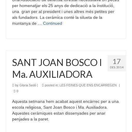
per homenatjar els 25 anys de dedicació a la institució,
una gran per al president i unes altres més petites per
als fundadors. La ceràmica conté la silueta de la
muntanya de …
Continued
SANT JOAN BOSCO I
17
DES. 2014
Ma. AUXILIADORA
by
Gloria Sedó
|
posted in:
LES FEINES QUE ENS ENCARREGEN
|
0
Aquesta setmana hem acabat aquest encàrrec per a una
escola religiosa, Sant Joan Bosco i Ma. Auxiliadora.
Aquestes ceràmiques estan dissenyades per anar
penjades a la paret.