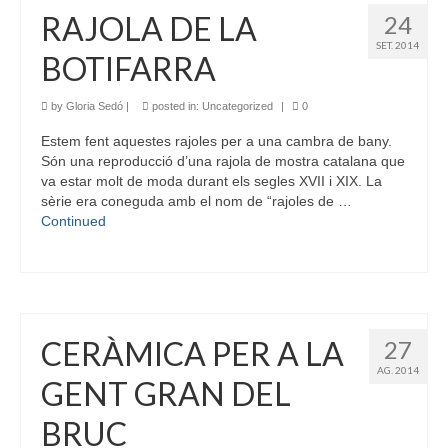
RAJOLA DE LA
24
SET. 2014
BOTIFARRA
by
Gloria Sedó
|
posted in:
Uncategorized
|
0
Estem fent aquestes rajoles per a una cambra de bany.
Són una reproducció d’una rajola de mostra catalana que
va estar molt de moda durant els segles XVII i XIX. La
sèrie era coneguda amb el nom de “rajoles de …
Continued
CERÀMICA PER A LA
27
AG. 2014
GENT GRAN DEL
BRUC