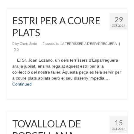
ESTRI PER A COURE
29
OCT. 2014
PLATS
by
Gloria Sedó
|
posted in:
LA TERRISSERIA D'ESPARREGUERA
|
0
El Sr. Joan Lozano, un dels terrissers d’Esparreguera
ara ja jubilat, ens ha regalat aquest estri per a la
col·lecció del nostre taller. Aquesta peça es feia servir per
a coure plats apilats però el seu disseny impedia …
Continued
TOVALLOLA DE
15
OCT. 2014