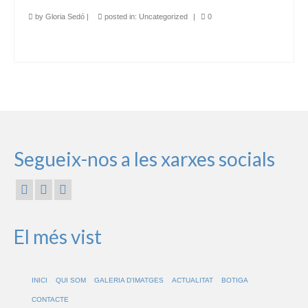
by
Gloria Sedó
|
posted in:
Uncategorized
|
0
Segueix-nos a les xarxes socials
El més vist
INICI
QUI SOM
GALERIA D’IMATGES
ACTUALITAT
BOTIGA
CONTACTE