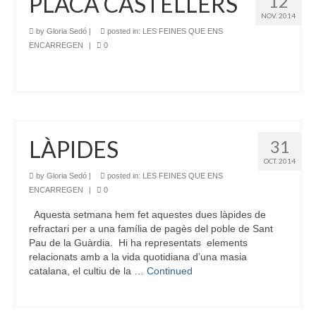
PLACA CASTELLERS
12
NOV. 2014
by
Gloria Sedó
|
posted in:
LES FEINES QUE ENS
ENCARREGEN
|
0
LÀPIDES
31
OCT. 2014
by
Gloria Sedó
|
posted in:
LES FEINES QUE ENS
ENCARREGEN
|
0
Aquesta setmana hem fet aquestes dues làpides de
refractari per a una família de pagès del poble de Sant
Pau de la Guàrdia. Hi ha representats elements
relacionats amb a la vida quotidiana d’una masia
catalana, el cultiu de la …
Continued