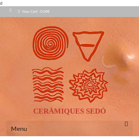
d
Your Cart
-
0,00
€
CERÀMIQUES SEDÓ
Menu