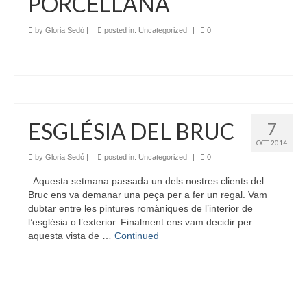
PORCELLANA
by
Gloria Sedó
|
posted in:
Uncategorized
|
0
ESGLÉSIA DEL BRUC
7
OCT. 2014
by
Gloria Sedó
|
posted in:
Uncategorized
|
0
Aquesta setmana passada un dels nostres clients del
Bruc ens va demanar una peça per a fer un regal. Vam
dubtar entre les pintures romàniques de l’interior de
l’església o l’exterior. Finalment ens vam decidir per
aquesta vista de …
Continued