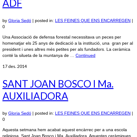
ADF
by
Gloria Sedó
|
posted in:
LES FEINES QUE ENS ENCARREGEN
|
0
Una Associació de defensa forestal necessitava un peces per
homenatjar els 25 anys de dedicació a la institució, una gran per al
president i unes altres més petites per als fundadors. La ceràmica
conté la silueta de la muntanya de …
Continued
17
des. 2014
SANT JOAN BOSCO I Ma.
AUXILIADORA
by
Gloria Sedó
|
posted in:
LES FEINES QUE ENS ENCARREGEN
|
0
Aquesta setmana hem acabat aquest encàrrec per a una escola
religiosa, Sant Joan Bosco i Ma. Auxiliadora. Aquestes ceràmiques