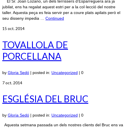
El Sr. Joan Lozano, un dels terrissers d’Esparreguera ara ja
jubilat, ens ha regalat aquest estri per a la col·lecció del nostre
taller. Aquesta peça es feia servir per a coure plats apilats però el
seu disseny impedia …
Continued
15
oct. 2014
TOVALLOLA DE
PORCELLANA
by
Gloria Sedó
|
posted in:
Uncategorized
|
0
7
oct. 2014
ESGLÉSIA DEL BRUC
by
Gloria Sedó
|
posted in:
Uncategorized
|
0
Aquesta setmana passada un dels nostres clients del Bruc ens va