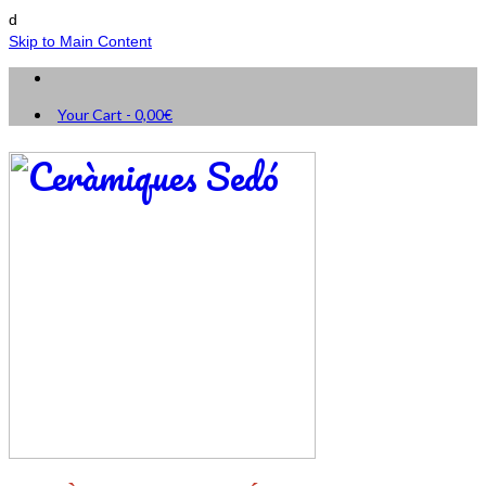
d
Skip to Main Content
Your Cart
-
0,00
€