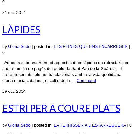
0
31
oct. 2014
LÀPIDES
by
Gloria Sedó
|
posted in:
LES FEINES QUE ENS ENCARREGEN
|
0
Aquesta setmana hem fet aquestes dues làpides de refractari per
a una família de pagès del poble de Sant Pau de la Guàrdia. Hi
ha representats elements relacionats amb a la vida quotidiana
d’una masia catalana, el cultiu de la …
Continued
29
oct. 2014
ESTRI PER A COURE PLATS
by
Gloria Sedó
|
posted in:
LA TERRISSERIA D'ESPARREGUERA
|
0