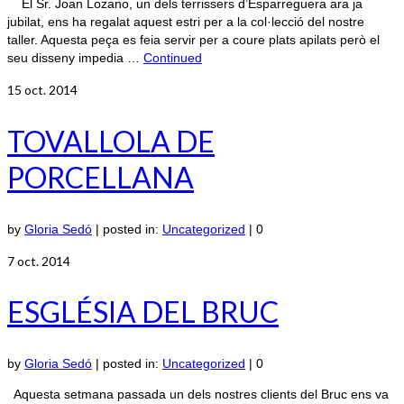
El Sr. Joan Lozano, un dels terrissers d’Esparreguera ara ja
jubilat, ens ha regalat aquest estri per a la col·lecció del nostre
taller. Aquesta peça es feia servir per a coure plats apilats però el
seu disseny impedia …
Continued
15
oct. 2014
TOVALLOLA DE
PORCELLANA
by
Gloria Sedó
|
posted in:
Uncategorized
|
0
7
oct. 2014
ESGLÉSIA DEL BRUC
by
Gloria Sedó
|
posted in:
Uncategorized
|
0
Aquesta setmana passada un dels nostres clients del Bruc ens va