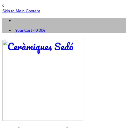
d
Skip to Main Content
Your Cart
-
0,00
€