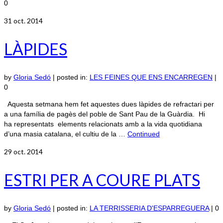
0
31
oct. 2014
LÀPIDES
by
Gloria Sedó
|
posted in:
LES FEINES QUE ENS ENCARREGEN
|
0
Aquesta setmana hem fet aquestes dues làpides de refractari per
a una família de pagès del poble de Sant Pau de la Guàrdia. Hi
ha representats elements relacionats amb a la vida quotidiana
d’una masia catalana, el cultiu de la …
Continued
29
oct. 2014
ESTRI PER A COURE PLATS
by
Gloria Sedó
|
posted in:
LA TERRISSERIA D'ESPARREGUERA
|
0