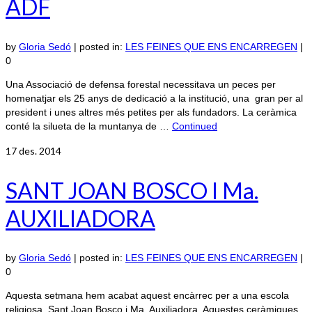
ADF
by
Gloria Sedó
|
posted in:
LES FEINES QUE ENS ENCARREGEN
|
0
Una Associació de defensa forestal necessitava un peces per
homenatjar els 25 anys de dedicació a la institució, una gran per al
president i unes altres més petites per als fundadors. La ceràmica
conté la silueta de la muntanya de …
Continued
17
des. 2014
SANT JOAN BOSCO I Ma.
AUXILIADORA
by
Gloria Sedó
|
posted in:
LES FEINES QUE ENS ENCARREGEN
|
0
Aquesta setmana hem acabat aquest encàrrec per a una escola
religiosa, Sant Joan Bosco i Ma. Auxiliadora. Aquestes ceràmiques