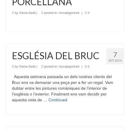
PORCELLANA
by
Gloria Sedó
|
posted in:
Uncategorized
|
0
ESGLÉSIA DEL BRUC
7
OCT. 2014
by
Gloria Sedó
|
posted in:
Uncategorized
|
0
Aquesta setmana passada un dels nostres clients del
Bruc ens va demanar una peça per a fer un regal. Vam
dubtar entre les pintures romàniques de l’interior de
l’església o l’exterior. Finalment ens vam decidir per
aquesta vista de …
Continued