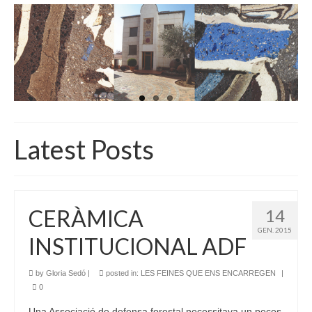
INICI
QUI SOM
GALERIA D’IMATGES
ACTUALITAT
BOTIGA
Latest Posts
CONTACTE
CERÀMICA
14
GEN. 2015
INSTITUCIONAL ADF
by
Gloria Sedó
|
posted in:
LES FEINES QUE ENS ENCARREGEN
|
0
Una Associació de defensa forestal necessitava un peces