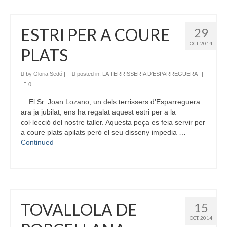
ESTRI PER A COURE
29
OCT. 2014
PLATS
by
Gloria Sedó
|
posted in:
LA TERRISSERIA D'ESPARREGUERA
|
0
El Sr. Joan Lozano, un dels terrissers d’Esparreguera
ara ja jubilat, ens ha regalat aquest estri per a la
col·lecció del nostre taller. Aquesta peça es feia servir per
a coure plats apilats però el seu disseny impedia …
Continued
TOVALLOLA DE
15
OCT. 2014