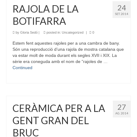
RAJOLA DE LA
24
SET. 2014
BOTIFARRA
by
Gloria Sedó
|
posted in:
Uncategorized
|
0
Estem fent aquestes rajoles per a una cambra de bany.
Són una reproducció d’una rajola de mostra catalana que
va estar molt de moda durant els segles XVII i XIX. La
sèrie era coneguda amb el nom de “rajoles de …
Continued
CERÀMICA PER A LA
27
AG. 2014
GENT GRAN DEL
BRUC