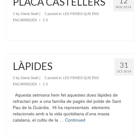
PLACA CASTELLERS
12
NOV. 2014
by
Gloria Sedó
|
posted in:
LES FEINES QUE ENS
ENCARREGEN
|
0
LÀPIDES
31
OCT. 2014
by
Gloria Sedó
|
posted in:
LES FEINES QUE ENS
ENCARREGEN
|
0
Aquesta setmana hem fet aquestes dues làpides de
refractari per a una família de pagès del poble de Sant
Pau de la Guàrdia. Hi ha representats elements
relacionats amb a la vida quotidiana d’una masia
catalana, el cultiu de la …
Continued