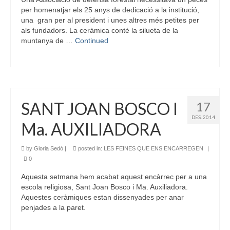
per homenatjar els 25 anys de dedicació a la institució,
una gran per al president i unes altres més petites per
als fundadors. La ceràmica conté la silueta de la
muntanya de …
Continued
SANT JOAN BOSCO I
17
DES. 2014
Ma. AUXILIADORA
by
Gloria Sedó
|
posted in:
LES FEINES QUE ENS ENCARREGEN
|
0
Aquesta setmana hem acabat aquest encàrrec per a una
escola religiosa, Sant Joan Bosco i Ma. Auxiliadora.
Aquestes ceràmiques estan dissenyades per anar
penjades a la paret.