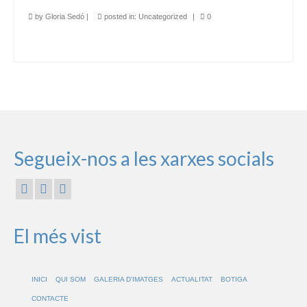
by
Gloria Sedó
|
posted in:
Uncategorized
|
0
Segueix-nos a les xarxes socials
El més vist
INICI
QUI SOM
GALERIA D’IMATGES
ACTUALITAT
BOTIGA
CONTACTE