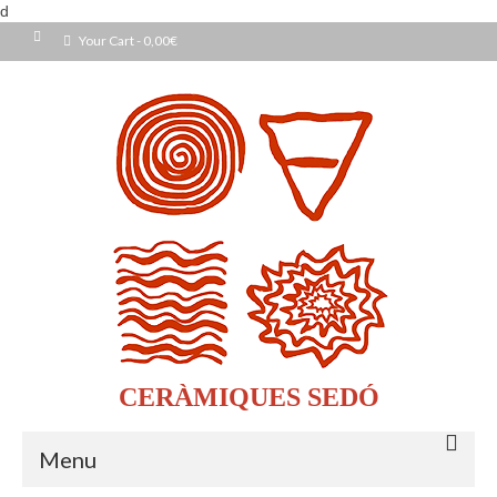
d
Your Cart
-
0,00
€
CERÀMIQUES SEDÓ
Menu