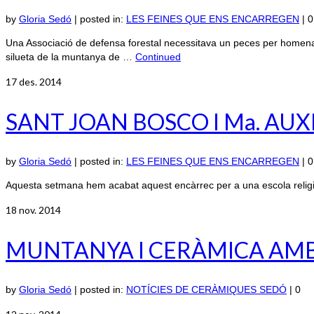
by
Gloria Sedó
|
posted in:
LES FEINES QUE ENS ENCARREGEN
|
0
Una Associació de defensa forestal necessitava un peces per homenatja
silueta de la muntanya de …
Continued
17
des. 2014
SANT JOAN BOSCO I Ma. AU
by
Gloria Sedó
|
posted in:
LES FEINES QUE ENS ENCARREGEN
|
0
Aquesta setmana hem acabat aquest encàrrec per a una escola religi
18
nov. 2014
MUNTANYA I CERÀMICA AMB 
by
Gloria Sedó
|
posted in:
NOTÍCIES DE CERÀMIQUES SEDÓ
|
0