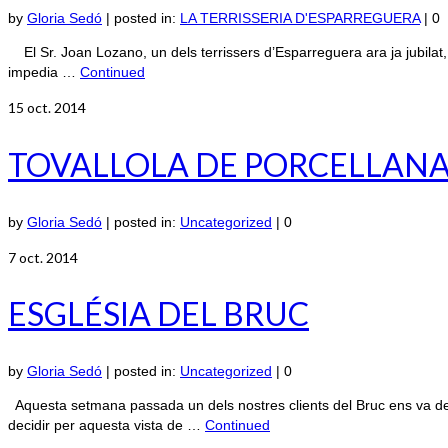
by
Gloria Sedó
|
posted in:
LA TERRISSERIA D'ESPARREGUERA
|
0
El Sr. Joan Lozano, un dels terrissers d’Esparreguera ara ja jubilat, e
impedia …
Continued
15
oct. 2014
TOVALLOLA DE PORCELLAN
by
Gloria Sedó
|
posted in:
Uncategorized
|
0
7
oct. 2014
ESGLÉSIA DEL BRUC
by
Gloria Sedó
|
posted in:
Uncategorized
|
0
Aquesta setmana passada un dels nostres clients del Bruc ens va dema
decidir per aquesta vista de …
Continued