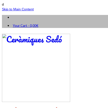
d
Skip to Main Content
Your Cart
-
0,00
€