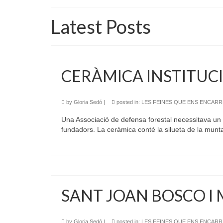
Latest Posts
CERÀMICA INSTITUC
by
Gloria Sedó
|
posted in:
LES FEINES QUE ENS ENCAR
Una Associació de defensa forestal necessitava un p
fundadors. La ceràmica conté la silueta de la mu
SANT JOAN BOSCO I 
by
Gloria Sedó
|
posted in:
LES FEINES QUE ENS ENCAR