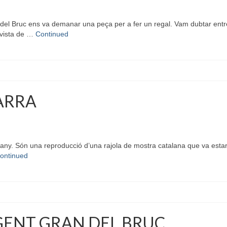
l Bruc ens va demanar una peça per a fer un regal. Vam dubtar entre l
 vista de …
Continued
ARRA
ny. Són una reproducció d’una rajola de mostra catalana que va estar 
ontinued
 GENT GRAN DEL BRUC