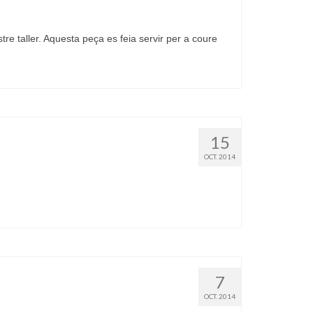
tre taller. Aquesta peça es feia servir per a coure
15
OCT. 2014
7
OCT. 2014