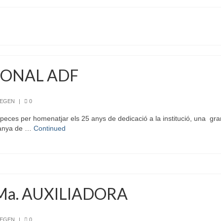
IONAL ADF
REGEN
|
0
eces per homenatjar els 25 anys de dedicació a la institució, una gran 
ntanya de …
Continued
Ma. AUXILIADORA
REGEN
|
0