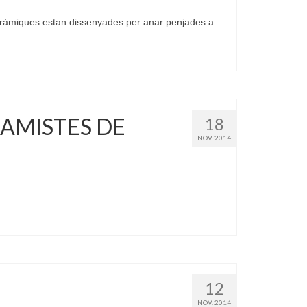
eràmiques estan dissenyades per anar penjades a
RAMISTES DE
18
NOV. 2014
12
NOV. 2014