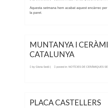
Aquesta setmana hem acabat aquest encàrrec per a
la paret.
MUNTANYA I CERÀMIC
CATALUNYA
by
Gloria Sedó
|
posted in:
NOTÍCIES DE CERÀMIQUES S
PLACA CASTELLERS