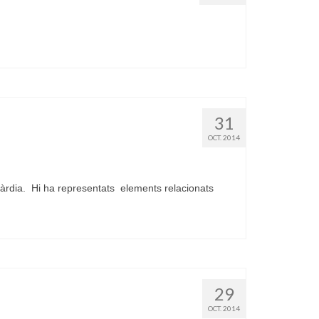
31
OCT. 2014
àrdia. Hi ha representats elements relacionats
29
OCT. 2014