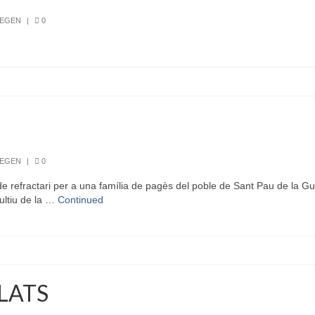
REGEN
|
0
REGEN
|
0
refractari per a una família de pagès del poble de Sant Pau de la Gu
ultiu de la …
Continued
PLATS