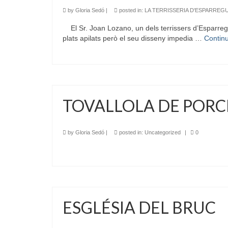
by
Gloria Sedó
|
posted in:
LA TERRISSERIA D'ESPARREG
El Sr. Joan Lozano, un dels terrissers d’Esparreguer
plats apilats però el seu disseny impedia …
Contin
TOVALLOLA DE POR
by
Gloria Sedó
|
posted in:
Uncategorized
|
0
ESGLÉSIA DEL BRUC