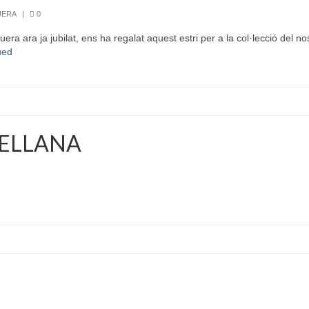
UERA
|
0
a ara ja jubilat, ens ha regalat aquest estri per a la col·lecció del nos
ued
CELLANA