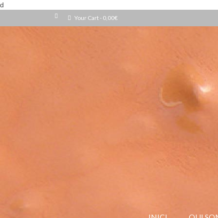
d
Your Cart
-
0,00
€
INICI
QUI SO