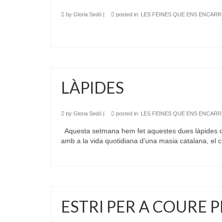
by
Gloria Sedó
|
posted in:
LES FEINES QUE ENS ENCAR
LÀPIDES
by
Gloria Sedó
|
posted in:
LES FEINES QUE ENS ENCAR
Aquesta setmana hem fet aquestes dues làpides de 
amb a la vida quotidiana d’una masia catalana, el c
ESTRI PER A COURE 