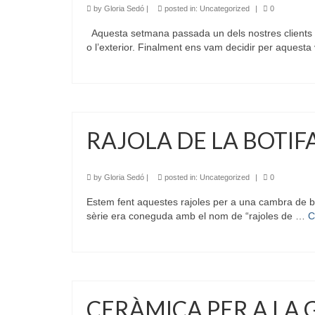
by
Gloria Sedó
|
posted in:
Uncategorized
|
0
Aquesta setmana passada un dels nostres clients de
o l’exterior. Finalment ens vam decidir per aquesta
RAJOLA DE LA BOTIF
by
Gloria Sedó
|
posted in:
Uncategorized
|
0
Estem fent aquestes rajoles per a una cambra de ba
sèrie era coneguda amb el nom de “rajoles de …
C
CERÀMICA PER A LA