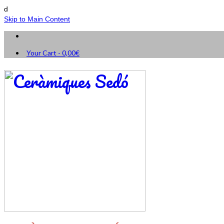
d
Skip to Main Content
Your Cart
-
0,00
€