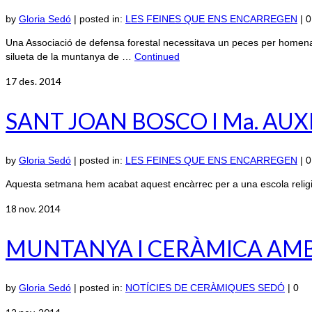
by
Gloria Sedó
|
posted in:
LES FEINES QUE ENS ENCARREGEN
|
0
Una Associació de defensa forestal necessitava un peces per homenatja
silueta de la muntanya de …
Continued
17
des. 2014
SANT JOAN BOSCO I Ma. AU
by
Gloria Sedó
|
posted in:
LES FEINES QUE ENS ENCARREGEN
|
0
Aquesta setmana hem acabat aquest encàrrec per a una escola religi
18
nov. 2014
MUNTANYA I CERÀMICA AMB 
by
Gloria Sedó
|
posted in:
NOTÍCIES DE CERÀMIQUES SEDÓ
|
0