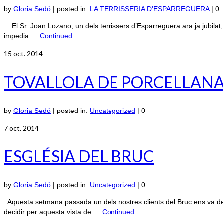
by
Gloria Sedó
|
posted in:
LA TERRISSERIA D'ESPARREGUERA
|
0
El Sr. Joan Lozano, un dels terrissers d’Esparreguera ara ja jubilat, e
impedia …
Continued
15
oct. 2014
TOVALLOLA DE PORCELLAN
by
Gloria Sedó
|
posted in:
Uncategorized
|
0
7
oct. 2014
ESGLÉSIA DEL BRUC
by
Gloria Sedó
|
posted in:
Uncategorized
|
0
Aquesta setmana passada un dels nostres clients del Bruc ens va dema
decidir per aquesta vista de …
Continued