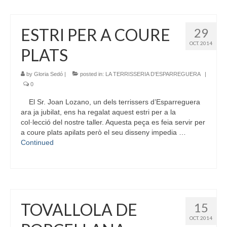
ESTRI PER A COURE
29
OCT. 2014
PLATS
by
Gloria Sedó
|
posted in:
LA TERRISSERIA D'ESPARREGUERA
|
0
El Sr. Joan Lozano, un dels terrissers d’Esparreguera
ara ja jubilat, ens ha regalat aquest estri per a la
col·lecció del nostre taller. Aquesta peça es feia servir per
a coure plats apilats però el seu disseny impedia …
Continued
TOVALLOLA DE
15
OCT. 2014