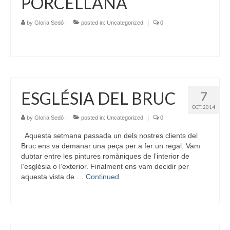
PORCELLANA
by
Gloria Sedó
|
posted in:
Uncategorized
|
0
ESGLÉSIA DEL BRUC
7
OCT. 2014
by
Gloria Sedó
|
posted in:
Uncategorized
|
0
Aquesta setmana passada un dels nostres clients del
Bruc ens va demanar una peça per a fer un regal. Vam
dubtar entre les pintures romàniques de l’interior de
l’església o l’exterior. Finalment ens vam decidir per
aquesta vista de …
Continued