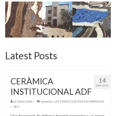
INICI
QUI SOM
GALERIA D’IMATGES
ACTUALITAT
BOTIGA
Latest Posts
CONTACTE
CERÀMICA
14
GEN. 2015
INSTITUCIONAL ADF
by
Gloria Sedó
|
posted in:
LES FEINES QUE ENS ENCARREGEN
|
0
Una Associació de defensa forestal necessitava un peces