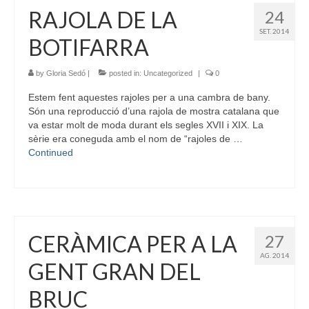
RAJOLA DE LA
24
SET. 2014
BOTIFARRA
by
Gloria Sedó
|
posted in:
Uncategorized
|
0
Estem fent aquestes rajoles per a una cambra de bany.
Són una reproducció d’una rajola de mostra catalana que
va estar molt de moda durant els segles XVII i XIX. La
sèrie era coneguda amb el nom de “rajoles de …
Continued
CERÀMICA PER A LA
27
AG. 2014
GENT GRAN DEL
BRUC