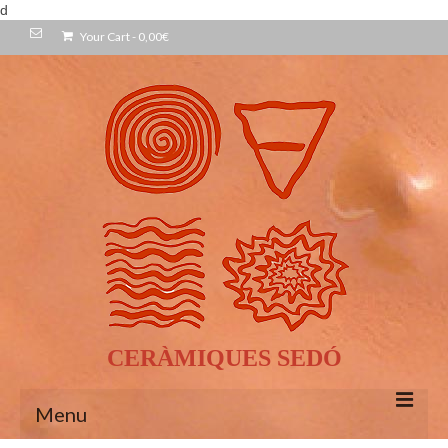
d
Your Cart
-
0,00
€
CERÀMIQUES SEDÓ
Menu