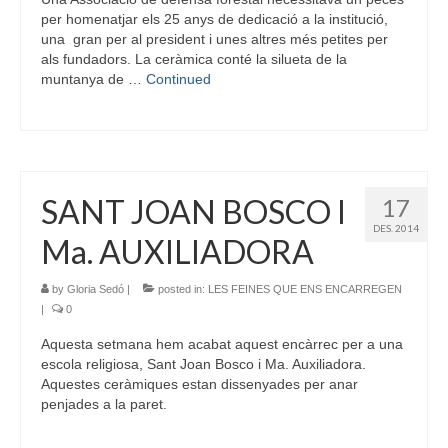
per homenatjar els 25 anys de dedicació a la institució,
una gran per al president i unes altres més petites per
als fundadors. La ceràmica conté la silueta de la
muntanya de …
Continued
SANT JOAN BOSCO I
17
DES. 2014
Ma. AUXILIADORA
by
Gloria Sedó
|
posted in:
LES FEINES QUE ENS ENCARREGEN
|
0
Aquesta setmana hem acabat aquest encàrrec per a una
escola religiosa, Sant Joan Bosco i Ma. Auxiliadora.
Aquestes ceràmiques estan dissenyades per anar
penjades a la paret.