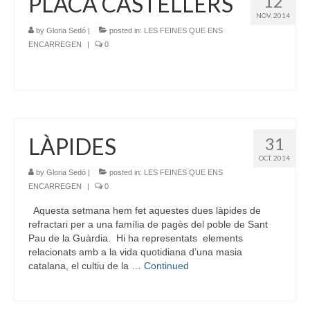
PLACA CASTELLERS
12
NOV. 2014
by
Gloria Sedó
|
posted in:
LES FEINES QUE ENS
ENCARREGEN
|
0
LÀPIDES
31
OCT. 2014
by
Gloria Sedó
|
posted in:
LES FEINES QUE ENS
ENCARREGEN
|
0
Aquesta setmana hem fet aquestes dues làpides de
refractari per a una família de pagès del poble de Sant
Pau de la Guàrdia. Hi ha representats elements
relacionats amb a la vida quotidiana d’una masia
catalana, el cultiu de la …
Continued