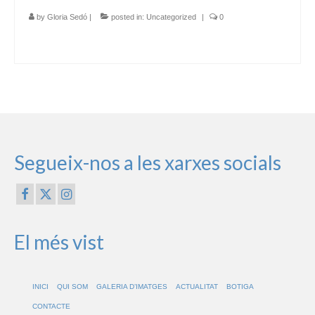
by
Gloria Sedó
|
posted in:
Uncategorized
|
0
Segueix-nos a les xarxes socials
El més vist
INICI
QUI SOM
GALERIA D’IMATGES
ACTUALITAT
BOTIGA
CONTACTE