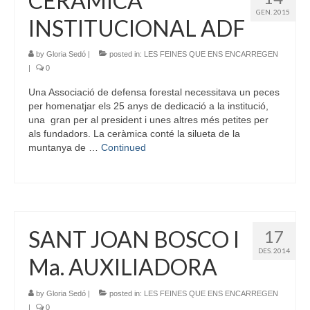
CERÀMICA
GEN. 2015
INSTITUCIONAL ADF
by
Gloria Sedó
|
posted in:
LES FEINES QUE ENS ENCARREGEN
|
0
Una Associació de defensa forestal necessitava un peces
per homenatjar els 25 anys de dedicació a la institució,
una gran per al president i unes altres més petites per
als fundadors. La ceràmica conté la silueta de la
muntanya de …
Continued
SANT JOAN BOSCO I
17
DES. 2014
Ma. AUXILIADORA
by
Gloria Sedó
|
posted in:
LES FEINES QUE ENS ENCARREGEN
|
0