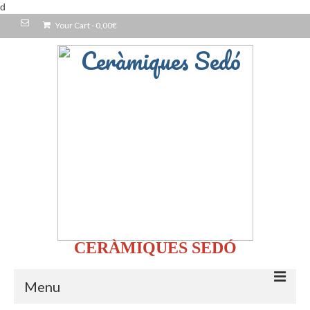
d
Your Cart
-
0,00
€
CERÀMIQUES SEDÓ
Menu