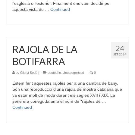
l’església o l’exterior. Finalment ens vam decidir per
aquesta vista de …
Continued
RAJOLA DE LA
24
SET. 2014
BOTIFARRA
by
Gloria Sedó
|
posted in:
Uncategorized
|
0
Estem fent aquestes rajoles per a una cambra de bany.
Són una reproducció d’una rajola de mostra catalana que
va estar molt de moda durant els segles XVII i XIX. La
sèrie era coneguda amb el nom de “rajoles de …
Continued