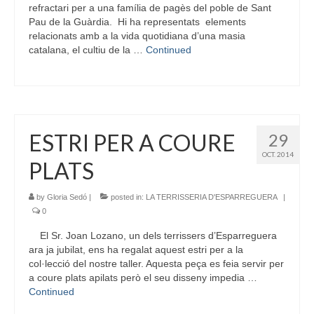
refractari per a una família de pagès del poble de Sant
Pau de la Guàrdia. Hi ha representats elements
relacionats amb a la vida quotidiana d’una masia
catalana, el cultiu de la …
Continued
ESTRI PER A COURE
29
OCT. 2014
PLATS
by
Gloria Sedó
|
posted in:
LA TERRISSERIA D'ESPARREGUERA
|
0
El Sr. Joan Lozano, un dels terrissers d’Esparreguera
ara ja jubilat, ens ha regalat aquest estri per a la
col·lecció del nostre taller. Aquesta peça es feia servir per
a coure plats apilats però el seu disseny impedia …
Continued