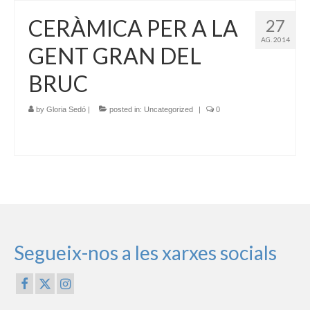
CERÀMICA PER A LA
27
AG. 2014
GENT GRAN DEL
BRUC
by
Gloria Sedó
|
posted in:
Uncategorized
|
0
Segueix-nos a les xarxes socials