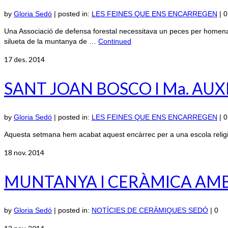
by
Gloria Sedó
|
posted in:
LES FEINES QUE ENS ENCARREGEN
|
0
Una Associació de defensa forestal necessitava un peces per homenatja
silueta de la muntanya de …
Continued
17
des. 2014
SANT JOAN BOSCO I Ma. AU
by
Gloria Sedó
|
posted in:
LES FEINES QUE ENS ENCARREGEN
|
0
Aquesta setmana hem acabat aquest encàrrec per a una escola religi
18
nov. 2014
MUNTANYA I CERÀMICA AMB 
by
Gloria Sedó
|
posted in:
NOTÍCIES DE CERÀMIQUES SEDÓ
|
0