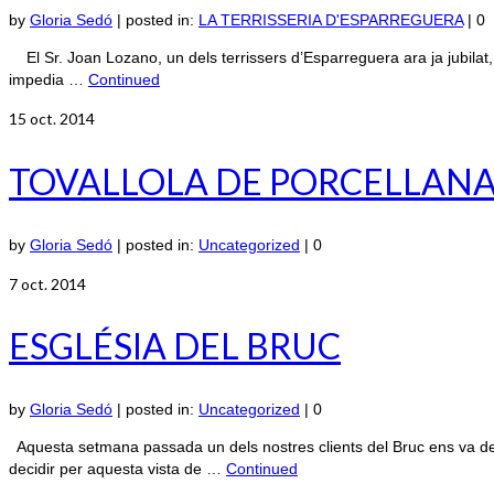
by
Gloria Sedó
|
posted in:
LA TERRISSERIA D'ESPARREGUERA
|
0
El Sr. Joan Lozano, un dels terrissers d’Esparreguera ara ja jubilat, e
impedia …
Continued
15
oct. 2014
TOVALLOLA DE PORCELLAN
by
Gloria Sedó
|
posted in:
Uncategorized
|
0
7
oct. 2014
ESGLÉSIA DEL BRUC
by
Gloria Sedó
|
posted in:
Uncategorized
|
0
Aquesta setmana passada un dels nostres clients del Bruc ens va dema
decidir per aquesta vista de …
Continued