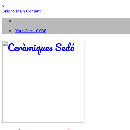
d
Skip to Main Content
Your Cart
-
0,00
€