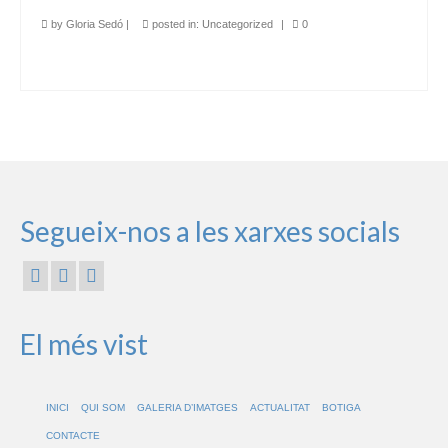
by
Gloria Sedó
|
posted in:
Uncategorized
|
0
Segueix-nos a les xarxes socials
El més vist
INICI
QUI SOM
GALERIA D’IMATGES
ACTUALITAT
BOTIGA
CONTACTE