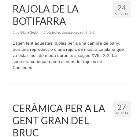
RAJOLA DE LA
24
SET. 2014
BOTIFARRA
by
Gloria Sedó
|
posted in:
Uncategorized
|
0
Estem fent aquestes rajoles per a una cambra de bany.
Són una reproducció d’una rajola de mostra catalana que
va estar molt de moda durant els segles XVII i XIX. La
sèrie era coneguda amb el nom de “rajoles de …
Continued
CERÀMICA PER A LA
27
AG. 2014
GENT GRAN DEL
BRUC