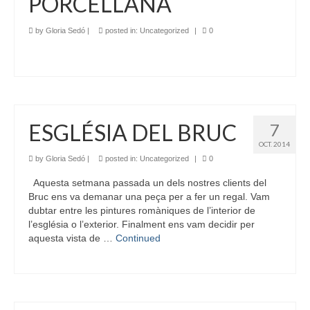
PORCELLANA
by
Gloria Sedó
|
posted in:
Uncategorized
|
0
ESGLÉSIA DEL BRUC
7
OCT. 2014
by
Gloria Sedó
|
posted in:
Uncategorized
|
0
Aquesta setmana passada un dels nostres clients del
Bruc ens va demanar una peça per a fer un regal. Vam
dubtar entre les pintures romàniques de l’interior de
l’església o l’exterior. Finalment ens vam decidir per
aquesta vista de …
Continued