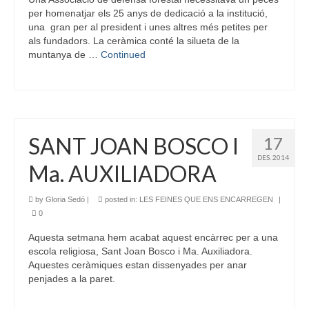
per homenatjar els 25 anys de dedicació a la institució,
una gran per al president i unes altres més petites per
als fundadors. La ceràmica conté la silueta de la
muntanya de …
Continued
SANT JOAN BOSCO I
17
DES. 2014
Ma. AUXILIADORA
by
Gloria Sedó
|
posted in:
LES FEINES QUE ENS ENCARREGEN
|
0
Aquesta setmana hem acabat aquest encàrrec per a una
escola religiosa, Sant Joan Bosco i Ma. Auxiliadora.
Aquestes ceràmiques estan dissenyades per anar
penjades a la paret.