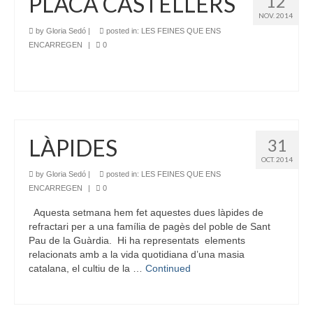
PLACA CASTELLERS
12
NOV. 2014
by
Gloria Sedó
|
posted in:
LES FEINES QUE ENS
ENCARREGEN
|
0
LÀPIDES
31
OCT. 2014
by
Gloria Sedó
|
posted in:
LES FEINES QUE ENS
ENCARREGEN
|
0
Aquesta setmana hem fet aquestes dues làpides de
refractari per a una família de pagès del poble de Sant
Pau de la Guàrdia. Hi ha representats elements
relacionats amb a la vida quotidiana d’una masia
catalana, el cultiu de la …
Continued