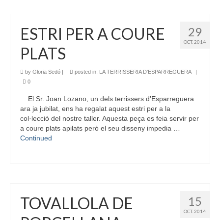
ESTRI PER A COURE
29
OCT. 2014
PLATS
by
Gloria Sedó
|
posted in:
LA TERRISSERIA D'ESPARREGUERA
|
0
El Sr. Joan Lozano, un dels terrissers d’Esparreguera
ara ja jubilat, ens ha regalat aquest estri per a la
col·lecció del nostre taller. Aquesta peça es feia servir per
a coure plats apilats però el seu disseny impedia …
Continued
TOVALLOLA DE
15
OCT. 2014