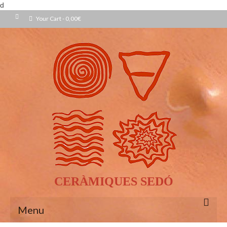
d
Your Cart
-
0,00
€
CERÀMIQUES SEDÓ
Menu