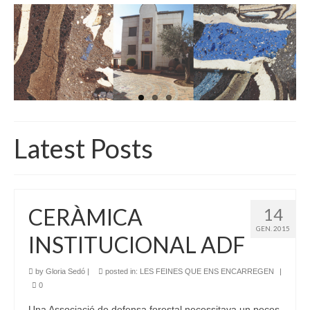
INICI
QUI SOM
GALERIA D’IMATGES
ACTUALITAT
BOTIGA
Latest Posts
CONTACTE
CERÀMICA
14
GEN. 2015
INSTITUCIONAL ADF
by
Gloria Sedó
|
posted in:
LES FEINES QUE ENS ENCARREGEN
|
0
Una Associació de defensa forestal necessitava un peces