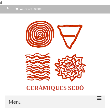
d
Your Cart
-
0,00
€
CERÀMIQUES SEDÓ
Menu