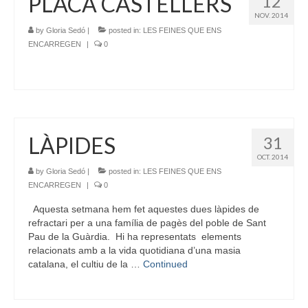
PLACA CASTELLERS
12
NOV. 2014
by
Gloria Sedó
|
posted in:
LES FEINES QUE ENS
ENCARREGEN
|
0
LÀPIDES
31
OCT. 2014
by
Gloria Sedó
|
posted in:
LES FEINES QUE ENS
ENCARREGEN
|
0
Aquesta setmana hem fet aquestes dues làpides de
refractari per a una família de pagès del poble de Sant
Pau de la Guàrdia. Hi ha representats elements
relacionats amb a la vida quotidiana d’una masia
catalana, el cultiu de la …
Continued