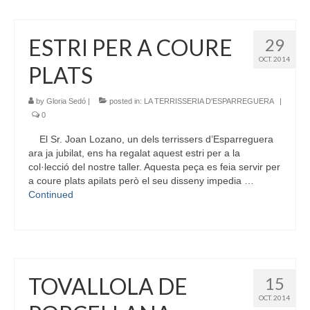
ESTRI PER A COURE
29
OCT. 2014
PLATS
by
Gloria Sedó
|
posted in:
LA TERRISSERIA D'ESPARREGUERA
|
0
El Sr. Joan Lozano, un dels terrissers d’Esparreguera
ara ja jubilat, ens ha regalat aquest estri per a la
col·lecció del nostre taller. Aquesta peça es feia servir per
a coure plats apilats però el seu disseny impedia …
Continued
TOVALLOLA DE
15
OCT. 2014