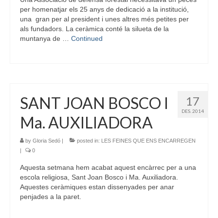
per homenatjar els 25 anys de dedicació a la institució,
una gran per al president i unes altres més petites per
als fundadors. La ceràmica conté la silueta de la
muntanya de …
Continued
SANT JOAN BOSCO I
17
DES. 2014
Ma. AUXILIADORA
by
Gloria Sedó
|
posted in:
LES FEINES QUE ENS ENCARREGEN
|
0
Aquesta setmana hem acabat aquest encàrrec per a una
escola religiosa, Sant Joan Bosco i Ma. Auxiliadora.
Aquestes ceràmiques estan dissenyades per anar
penjades a la paret.