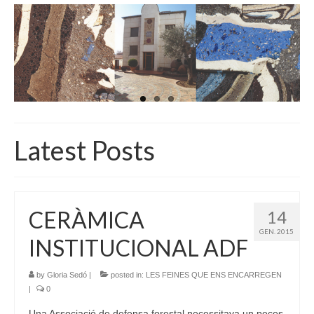
INICI
QUI SOM
GALERIA D’IMATGES
ACTUALITAT
BOTIGA
Latest Posts
CONTACTE
CERÀMICA
14
GEN. 2015
INSTITUCIONAL ADF
by
Gloria Sedó
|
posted in:
LES FEINES QUE ENS ENCARREGEN
|
0
Una Associació de defensa forestal necessitava un peces