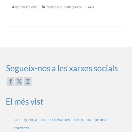
by
Gloria Sedó
|
posted in:
Uncategorized
|
0
Segueix-nos a les xarxes socials
El més vist
INICI
QUI SOM
GALERIA D’IMATGES
ACTUALITAT
BOTIGA
CONTACTE