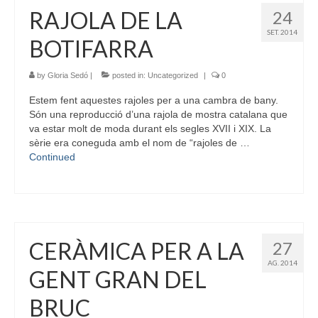
RAJOLA DE LA
24
SET. 2014
BOTIFARRA
by
Gloria Sedó
|
posted in:
Uncategorized
|
0
Estem fent aquestes rajoles per a una cambra de bany.
Són una reproducció d’una rajola de mostra catalana que
va estar molt de moda durant els segles XVII i XIX. La
sèrie era coneguda amb el nom de “rajoles de …
Continued
CERÀMICA PER A LA
27
AG. 2014
GENT GRAN DEL
BRUC