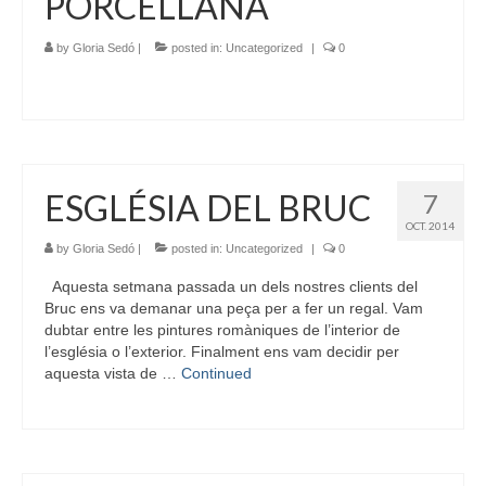
PORCELLANA
by
Gloria Sedó
|
posted in:
Uncategorized
|
0
ESGLÉSIA DEL BRUC
7
OCT. 2014
by
Gloria Sedó
|
posted in:
Uncategorized
|
0
Aquesta setmana passada un dels nostres clients del
Bruc ens va demanar una peça per a fer un regal. Vam
dubtar entre les pintures romàniques de l’interior de
l’església o l’exterior. Finalment ens vam decidir per
aquesta vista de …
Continued