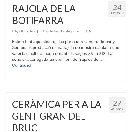
RAJOLA DE LA
24
SET. 2014
BOTIFARRA
by
Gloria Sedó
|
posted in:
Uncategorized
|
0
Estem fent aquestes rajoles per a una cambra de bany.
Són una reproducció d’una rajola de mostra catalana que
va estar molt de moda durant els segles XVII i XIX. La
sèrie era coneguda amb el nom de “rajoles de …
Continued
CERÀMICA PER A LA
27
AG. 2014
GENT GRAN DEL
BRUC