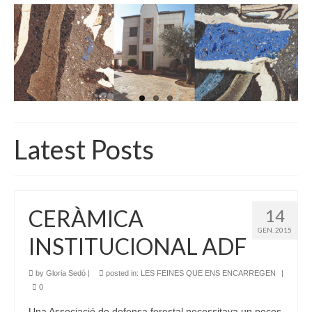
INICI
QUI SOM
GALERIA D’IMATGES
ACTUALITAT
BOTIGA
Latest Posts
CONTACTE
CERÀMICA
14
GEN. 2015
INSTITUCIONAL ADF
by
Gloria Sedó
|
posted in:
LES FEINES QUE ENS ENCARREGEN
|
0
Una Associació de defensa forestal necessitava un peces