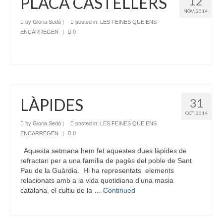
PLACA CASTELLERS
12
NOV. 2014
by
Gloria Sedó
|
posted in:
LES FEINES QUE ENS
ENCARREGEN
|
0
LÀPIDES
31
OCT. 2014
by
Gloria Sedó
|
posted in:
LES FEINES QUE ENS
ENCARREGEN
|
0
Aquesta setmana hem fet aquestes dues làpides de
refractari per a una família de pagès del poble de Sant
Pau de la Guàrdia. Hi ha representats elements
relacionats amb a la vida quotidiana d’una masia
catalana, el cultiu de la …
Continued