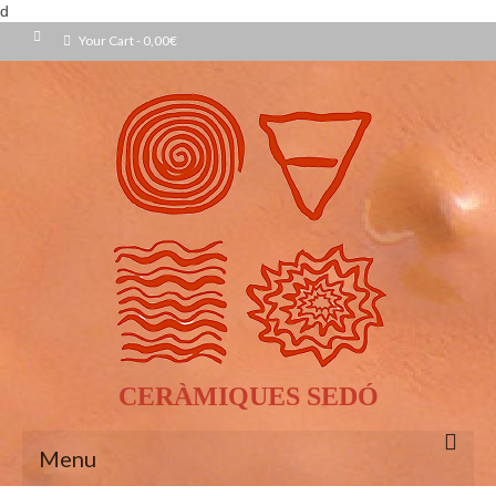
d
Your Cart
-
0,00
€
CERÀMIQUES SEDÓ
Menu