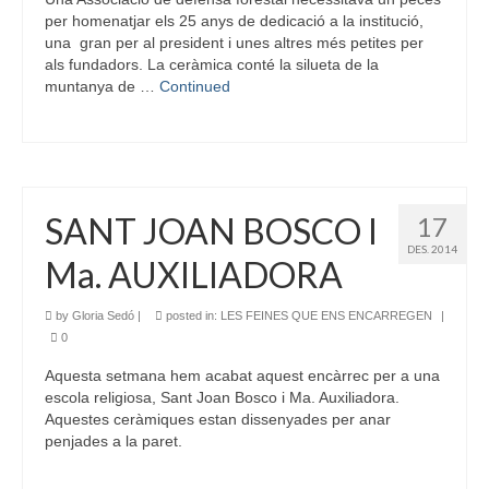
per homenatjar els 25 anys de dedicació a la institució,
una gran per al president i unes altres més petites per
als fundadors. La ceràmica conté la silueta de la
muntanya de …
Continued
SANT JOAN BOSCO I
17
DES. 2014
Ma. AUXILIADORA
by
Gloria Sedó
|
posted in:
LES FEINES QUE ENS ENCARREGEN
|
0
Aquesta setmana hem acabat aquest encàrrec per a una
escola religiosa, Sant Joan Bosco i Ma. Auxiliadora.
Aquestes ceràmiques estan dissenyades per anar
penjades a la paret.