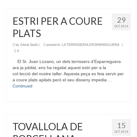
ESTRI PER A COURE
29
OCT. 2014
PLATS
by
Gloria Sedó
|
posted in:
LA TERRISSERIA D'ESPARREGUERA
|
0
El Sr. Joan Lozano, un dels terrissers d’Esparreguera
ara ja jubilat, ens ha regalat aquest estri per a la
col·lecció del nostre taller. Aquesta peça es feia servir per
a coure plats apilats però el seu disseny impedia …
Continued
TOVALLOLA DE
15
OCT. 2014