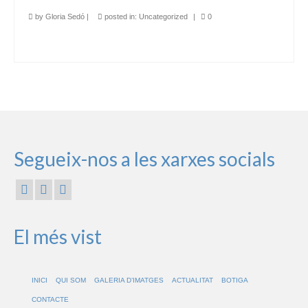
by
Gloria Sedó
|
posted in:
Uncategorized
|
0
Segueix-nos a les xarxes socials
El més vist
INICI
QUI SOM
GALERIA D’IMATGES
ACTUALITAT
BOTIGA
CONTACTE