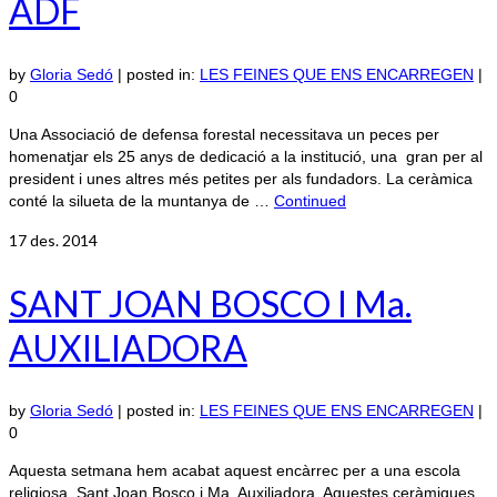
ADF
by
Gloria Sedó
|
posted in:
LES FEINES QUE ENS ENCARREGEN
|
0
Una Associació de defensa forestal necessitava un peces per
homenatjar els 25 anys de dedicació a la institució, una gran per al
president i unes altres més petites per als fundadors. La ceràmica
conté la silueta de la muntanya de …
Continued
17
des. 2014
SANT JOAN BOSCO I Ma.
AUXILIADORA
by
Gloria Sedó
|
posted in:
LES FEINES QUE ENS ENCARREGEN
|
0
Aquesta setmana hem acabat aquest encàrrec per a una escola
religiosa, Sant Joan Bosco i Ma. Auxiliadora. Aquestes ceràmiques