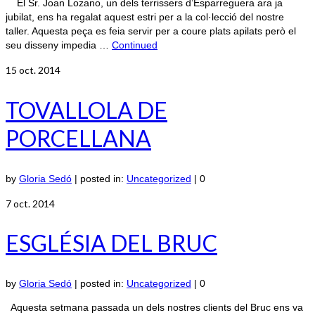
El Sr. Joan Lozano, un dels terrissers d’Esparreguera ara ja
jubilat, ens ha regalat aquest estri per a la col·lecció del nostre
taller. Aquesta peça es feia servir per a coure plats apilats però el
seu disseny impedia …
Continued
15
oct. 2014
TOVALLOLA DE
PORCELLANA
by
Gloria Sedó
|
posted in:
Uncategorized
|
0
7
oct. 2014
ESGLÉSIA DEL BRUC
by
Gloria Sedó
|
posted in:
Uncategorized
|
0
Aquesta setmana passada un dels nostres clients del Bruc ens va