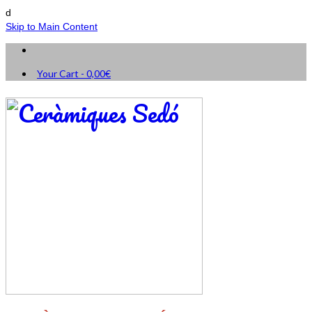
d
Skip to Main Content
Your Cart
-
0,00
€