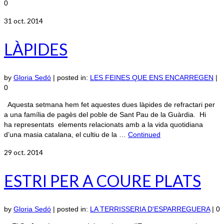
0
31
oct. 2014
LÀPIDES
by
Gloria Sedó
|
posted in:
LES FEINES QUE ENS ENCARREGEN
|
0
Aquesta setmana hem fet aquestes dues làpides de refractari per
a una família de pagès del poble de Sant Pau de la Guàrdia. Hi
ha representats elements relacionats amb a la vida quotidiana
d’una masia catalana, el cultiu de la …
Continued
29
oct. 2014
ESTRI PER A COURE PLATS
by
Gloria Sedó
|
posted in:
LA TERRISSERIA D'ESPARREGUERA
|
0