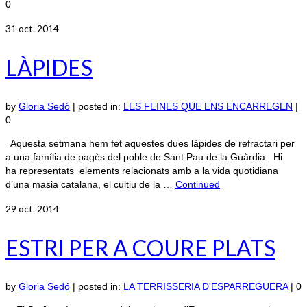
0
31
oct. 2014
LÀPIDES
by
Gloria Sedó
|
posted in:
LES FEINES QUE ENS ENCARREGEN
|
0
Aquesta setmana hem fet aquestes dues làpides de refractari per
a una família de pagès del poble de Sant Pau de la Guàrdia. Hi
ha representats elements relacionats amb a la vida quotidiana
d’una masia catalana, el cultiu de la …
Continued
29
oct. 2014
ESTRI PER A COURE PLATS
by
Gloria Sedó
|
posted in:
LA TERRISSERIA D'ESPARREGUERA
|
0