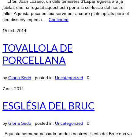
El Sr. Joan Lozano, un dels terrissers d’Esparreguera ara ja
jubilat, ens ha regalat aquest estri per a la col·lecció del nostre
taller. Aquesta peça es feia servir per a coure plats apilats però el
seu disseny impedia …
Continued
15
oct. 2014
TOVALLOLA DE
PORCELLANA
by
Gloria Sedó
|
posted in:
Uncategorized
|
0
7
oct. 2014
ESGLÉSIA DEL BRUC
by
Gloria Sedó
|
posted in:
Uncategorized
|
0
Aquesta setmana passada un dels nostres clients del Bruc ens va