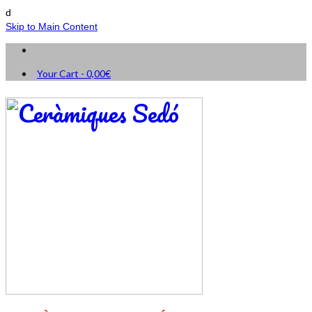
d
Skip to Main Content
Your Cart
-
0,00
€