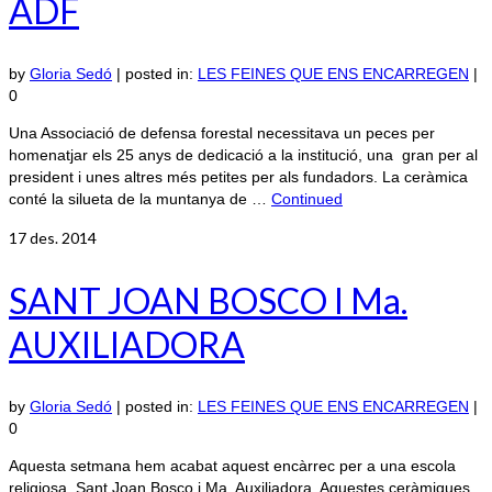
ADF
by
Gloria Sedó
|
posted in:
LES FEINES QUE ENS ENCARREGEN
|
0
Una Associació de defensa forestal necessitava un peces per
homenatjar els 25 anys de dedicació a la institució, una gran per al
president i unes altres més petites per als fundadors. La ceràmica
conté la silueta de la muntanya de …
Continued
17
des. 2014
SANT JOAN BOSCO I Ma.
AUXILIADORA
by
Gloria Sedó
|
posted in:
LES FEINES QUE ENS ENCARREGEN
|
0
Aquesta setmana hem acabat aquest encàrrec per a una escola
religiosa, Sant Joan Bosco i Ma. Auxiliadora. Aquestes ceràmiques