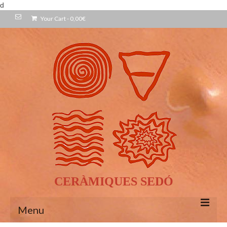
d
Your Cart
-
0,00
€
CERÀMIQUES SEDÓ
Menu