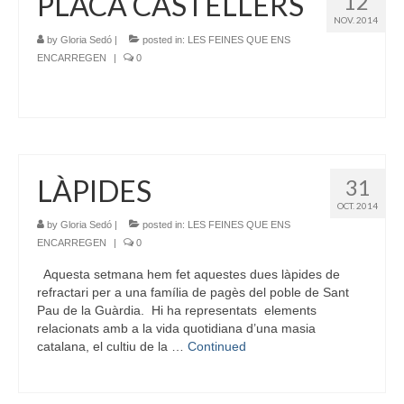
PLACA CASTELLERS
12
NOV. 2014
by
Gloria Sedó
|
posted in:
LES FEINES QUE ENS
ENCARREGEN
|
0
LÀPIDES
31
OCT. 2014
by
Gloria Sedó
|
posted in:
LES FEINES QUE ENS
ENCARREGEN
|
0
Aquesta setmana hem fet aquestes dues làpides de
refractari per a una família de pagès del poble de Sant
Pau de la Guàrdia. Hi ha representats elements
relacionats amb a la vida quotidiana d’una masia
catalana, el cultiu de la …
Continued