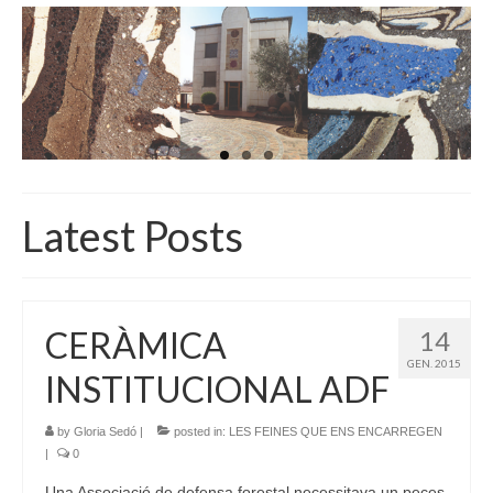
INICI
QUI SOM
GALERIA D’IMATGES
ACTUALITAT
BOTIGA
Latest Posts
CONTACTE
CERÀMICA
14
GEN. 2015
INSTITUCIONAL ADF
by
Gloria Sedó
|
posted in:
LES FEINES QUE ENS ENCARREGEN
|
0
Una Associació de defensa forestal necessitava un peces