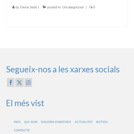
by
Gloria Sedó
|
posted in:
Uncategorized
|
0
Segueix-nos a les xarxes socials
El més vist
INICI
QUI SOM
GALERIA D’IMATGES
ACTUALITAT
BOTIGA
CONTACTE