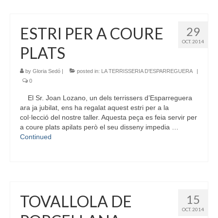
ESTRI PER A COURE
29
OCT. 2014
PLATS
by
Gloria Sedó
|
posted in:
LA TERRISSERIA D'ESPARREGUERA
|
0
El Sr. Joan Lozano, un dels terrissers d’Esparreguera
ara ja jubilat, ens ha regalat aquest estri per a la
col·lecció del nostre taller. Aquesta peça es feia servir per
a coure plats apilats però el seu disseny impedia …
Continued
TOVALLOLA DE
15
OCT. 2014