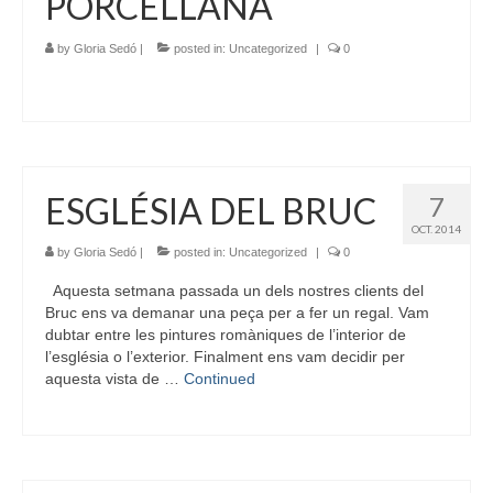
PORCELLANA
by
Gloria Sedó
|
posted in:
Uncategorized
|
0
ESGLÉSIA DEL BRUC
7
OCT. 2014
by
Gloria Sedó
|
posted in:
Uncategorized
|
0
Aquesta setmana passada un dels nostres clients del
Bruc ens va demanar una peça per a fer un regal. Vam
dubtar entre les pintures romàniques de l’interior de
l’església o l’exterior. Finalment ens vam decidir per
aquesta vista de …
Continued