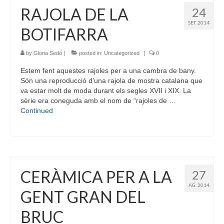
RAJOLA DE LA
24
SET. 2014
BOTIFARRA
by
Gloria Sedó
|
posted in:
Uncategorized
|
0
Estem fent aquestes rajoles per a una cambra de bany.
Són una reproducció d’una rajola de mostra catalana que
va estar molt de moda durant els segles XVII i XIX. La
sèrie era coneguda amb el nom de “rajoles de …
Continued
CERÀMICA PER A LA
27
AG. 2014
GENT GRAN DEL
BRUC