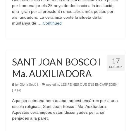
per homenatjar els 25 anys de dedicació a la institució,
una gran per al president i unes altres més petites per
als fundadors. La ceràmica conté la silueta de la
muntanya de …
Continued
SANT JOAN BOSCO I
17
DES. 2014
Ma. AUXILIADORA
by
Gloria Sedó
|
posted in:
LES FEINES QUE ENS ENCARREGEN
|
0
Aquesta setmana hem acabat aquest encàrrec per a una
escola religiosa, Sant Joan Bosco i Ma. Auxiliadora.
Aquestes ceràmiques estan dissenyades per anar
penjades a la paret.